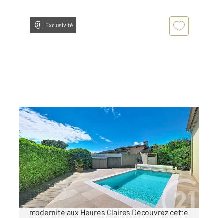
Exclusivité
ISTRES 13
2
160,23 m
, 5 pièces
Ref : 2936
Maison à vendre
527 800 €
Maison d'exception à Istres : calme et
modernité aux Heures Claires Découvrez cette