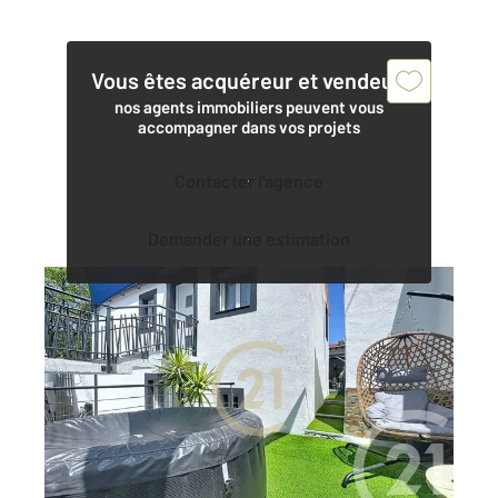
Vous êtes acquéreur et vendeur,
nos agents immobiliers peuvent vous
accompagner dans vos projets
Contacter l'agence
Demander une estimation
ISTRES 13
2
97,90 m
, 4 pièces
Ref : 3060
Maison à vendre
375 000 €
Century 21 Cabinet Corvaja vous invite à