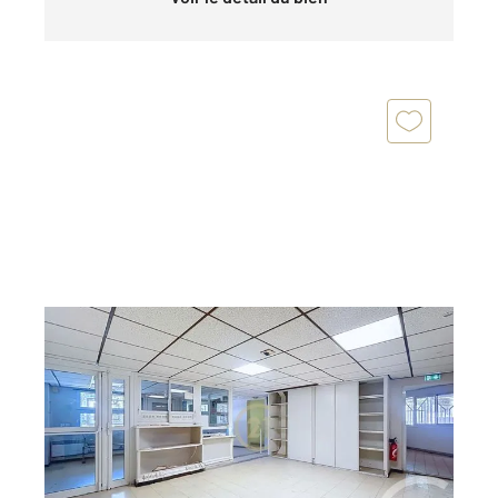
ISTRES 13
2
250,98 m
, 8 pièces
Ref : 2819
Maison à vendre
325 000 €