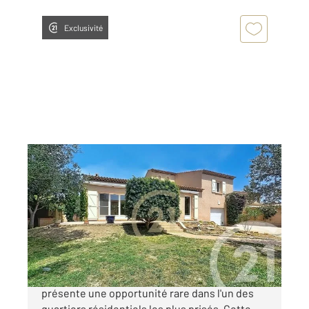
Exclusivité
ISTRES 13
2
138,18 m
, 5 pièces
Ref : 3056
Maison à vendre
435 000 €
ISTRES, Century 21 Cabinet Corvaja vous
présente une opportunité rare dans l'un des
quartiers résidentiels les plus prisés. Cette