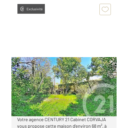
Exclusivité
ISTRES 13
2
68,13 m
, 3 pièces
Ref : 2314
Maison à vendre
209 000 €
Visiter le site dédié
Votre agence CENTURY 21 Cabinet CORVAJA
vous propose cette maison d'environ 68 m², à