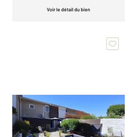
Voir le détail du bien
ISTRES 13
2
90 m
, 4 pièces
Ref : 2998
Maison à vendre
269 900 €