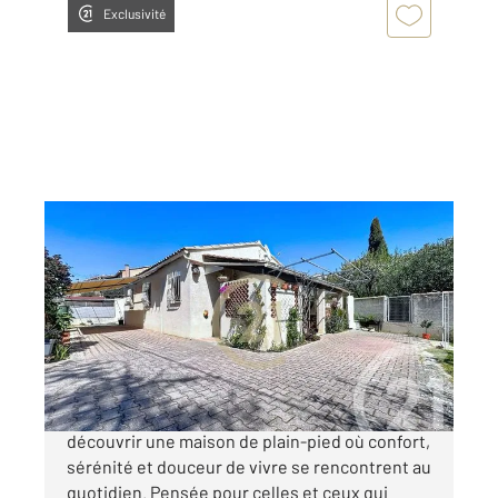
Exclusivité
ISTRES 13
2
73,90 m
, 4 pièces
Ref : 2868
Maison à vendre
326 000 €
Century 21 Cabinet Corvaja vous invite à
découvrir une maison de plain-pied où confort,
sérénité et douceur de vivre se rencontrent au
quotidien. Pensée pour celles et ceux qui