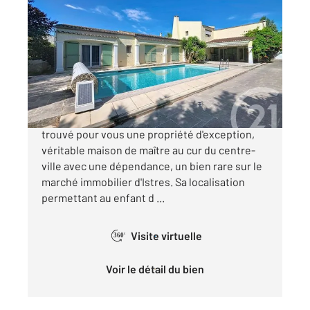
ISTRES 13
2
290 m
, 8 pièces
Ref : 867
Maison à vendre
569 000 €
Votre agence Century 21 Cabinet CORVAJA a
trouvé pour vous une propriété d'exception,
véritable maison de maître au cur du centre-
ville avec une dépendance, un bien rare sur le
marché immobilier d'Istres. Sa localisation
permettant au enfant d ...
Visite virtuelle
360°
Voir le détail du bien