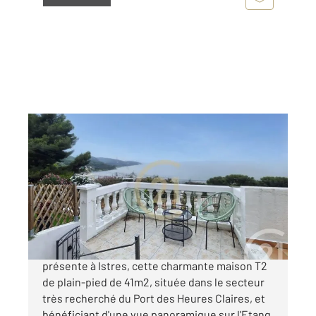
ISTRES 13
2
40,56 m
, 2 pièces
Ref : 3073
Maison à vendre
275 000 €
CENTURY 21 CABINET CORVAJA, vous
présente à Istres, cette charmante maison T2
de plain-pied de 41m2, située dans le secteur
très recherché du Port des Heures Claires, et
bénéficiant d'une vue panoramique sur l'Etang