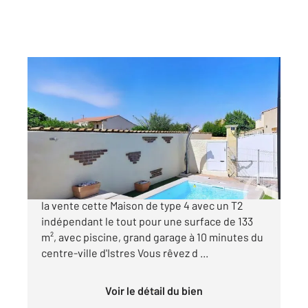
ISTRES 13
2
133 m
, 5 pièces
Ref : 3049
Maison à vendre
489 000 €
CENTURY 21 Cabinet CORVAJA vous propose à
la vente cette Maison de type 4 avec un T2
indépendant le tout pour une surface de 133
m², avec piscine, grand garage à 10 minutes du
centre-ville d'Istres Vous rêvez d ...
Voir le détail du bien