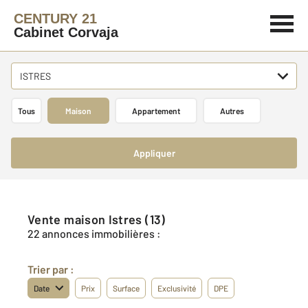
CENTURY 21
Cabinet Corvaja
ISTRES
Tous
Maison
Appartement
Autres
Appliquer
Vente maison Istres (13)
22 annonces immobilières :
Trier par :
Date
Prix
Surface
Exclusivité
DPE