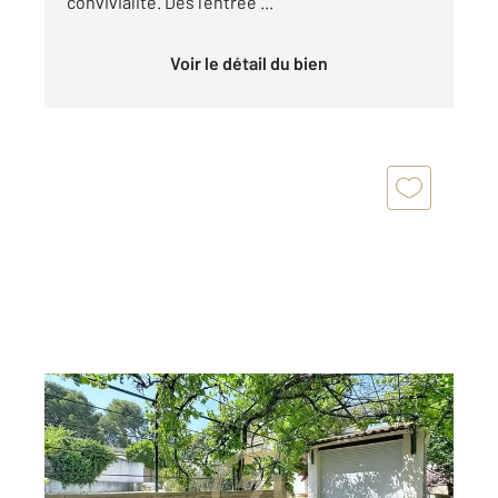
convivialité. Dès l'entrée ...
Voir le détail du bien
ISTRES 13
2
96,82 m
, 4 pièces
Ref : 941
Maison à vendre