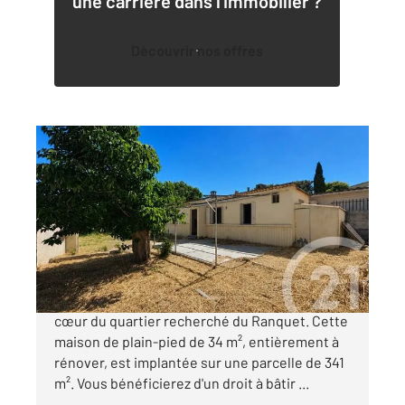
une carrière dans l'immobilier ?
Découvrir nos offres
ISTRES 13
2
34 m
, 2 pièces
Ref : 2993
Maison à vendre
205 000 €
Century 21 vous propose ce bien rare situé au
cœur du quartier recherché du Ranquet. Cette
maison de plain-pied de 34 m², entièrement à
rénover, est implantée sur une parcelle de 341
m². Vous bénéficierez d'un droit à bâtir ...