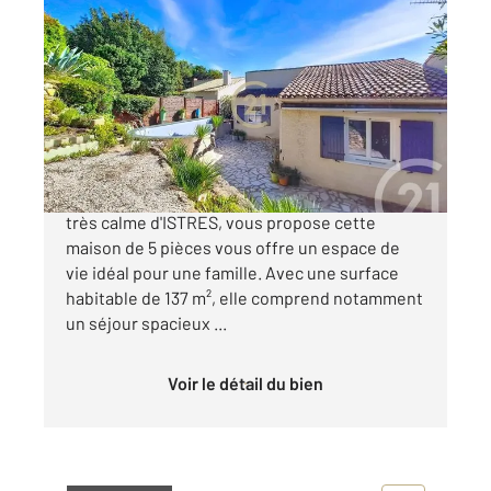
ISTRES 13
2
136,68 m
, 5 pièces
Ref : 1818
Maison à vendre
349 000 €
Century21 Cabinet Corvaja, dans un quartier
très calme d'ISTRES, vous propose cette
maison de 5 pièces vous offre un espace de
vie idéal pour une famille. Avec une surface
habitable de 137 m², elle comprend notamment
un séjour spacieux ...
Voir le détail du bien