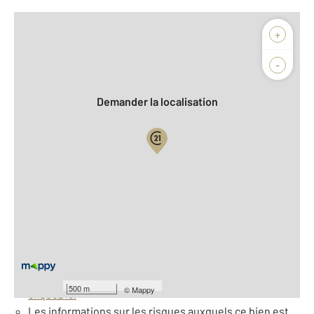
Afficher sur la carte :
+
Agence
Biens vendus
-
Demander la localisation
Vue globale
2
Surface totale : 68 m
À savoir
Barèmes d'honoraires de l'agence
Pour consulter les barèmes d'honoraires de l'agence,
500 m
©
Mappy
cliquez ici
Les informations sur les risques auxquels ce bien est