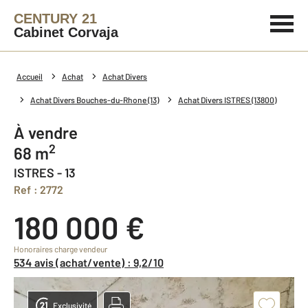
CENTURY 21
Cabinet Corvaja
Accueil
Achat
Achat Divers
Achat Divers Bouches-du-Rhone (13)
Achat Divers ISTRES (13800)
à vendre
2
68 m
ISTRES - 13
Ref : 2772
180 000 €
Honoraires charge vendeur
534 avis (achat/vente) : 9,2/10
Exclusivité